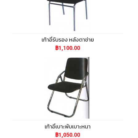
c
3
o
m
เก้าอี้รับรอง หลังตาข่าย
฿1,100.00
เก้าอี้เบาะพับเบาะหนา
฿1,050.00