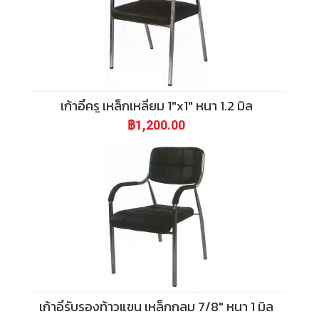
s
8
-
f
9
f
u
-
เก้าอี้ครู เหล็กเหลี่ยม 1"x1" หนา 1.2 มิล
u
r
฿1,200.00
8
r
n
7
i
1
t
5
u
0
r
เก้าอี้รับรองท้าวแขน เหล็กกลม 7/8" หนา 1 มิล
9