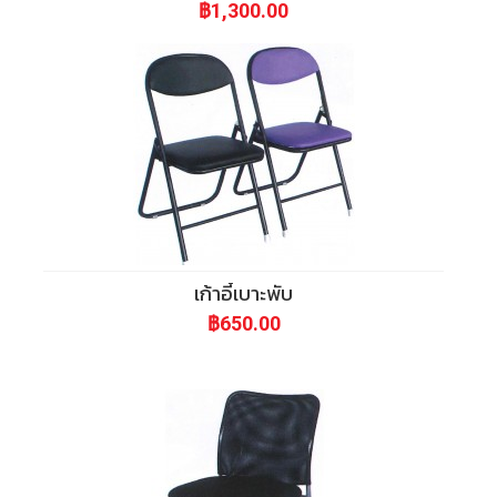
e
฿1,300.00
4
@
-
o
4
u
9
t
5
l
เก้าอี้เบาะพับ
-
฿650.00
o
8
o
9
k.
3