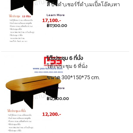
สี
บีชดำ,เชอร์รี่ดำ,เมเปิ้ลโอ๊ค,เทา
3
o
Learn More
฿17,100.00
m
โต๊ะประชุม 6 ที่นั่ง
โต๊ะประชุม 6 ที่นั่ง
ขนาด
300*150*75 cm.
Learn More
฿12,200.00