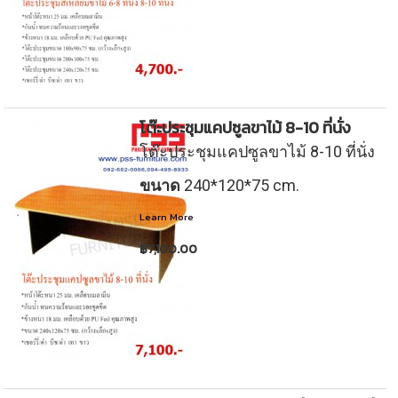
8
-
f
9
f
u
-
u
โต๊ะประชุมแคปซูลขาไม้ 8-10 ที่นั่ง
r
โต๊ะประชุมแคปซูลขาไม้ 8-10 ที่นั่ง
8
r
n
ขนาด
240*120*75 cm.
7
i
Learn More
1
฿7,100.00
t
5
u
0
r
9
e