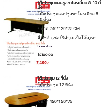
โต๊ะประชุมแคปซูลขาโครเมี่ยม 8-10 ที่
นั่ง
4
@
โต๊ะประชุมแคปซูลขาโครเมี่ยม 8-
-
10 ที่นั่ง
o
ขนาด
240*120*75 CM.
4
u
สี
บีชดำ,เชอร์รี่ดำ,เมเปิ้ลโอ๊ค,เทา
9
Learn More
t
฿7,100.00
5
l
-
o
โต๊ะประชุม 12 ที่นั่ง
8
o
โต๊ะประชุม 12 ที่นั่ง
9
k.
ขนาด 450*150*75
3
c